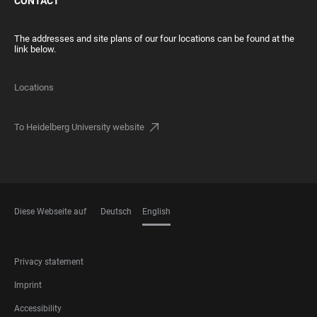
CONTACT
The addresses and site plans of our four locations can be found at the
link below.
Locations
To Heidelberg University website
Diese Webseite auf
Deutsch
English
LANGUAGES
FOOTER
Privacy statement
LEGAL
Imprint
Accessibility