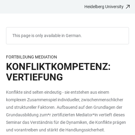
Heidelberg University
JUMP
OPEN
OPEN
ACCESSIBILITY
TO
MAIN
SEARCH
LINKS
MAIN
NAVIGATION
FORM
CONTENT
This page is only available in German.
FORTBILDUNG MEDIATION
KONFLIKTKOMPETENZ:
VERTIEFUNG
Konflikte sind selten eindeutig - sie entstehen aus einem
komplexen Zusammenspiel individueller, zwischenmenschlicher
und struktureller Faktoren. Aufbauend auf den Grundlagen der
Grundausbildung zum*r zertifizierten Mediator*in vertieft dieses
Seminar das Verständnis für die Dynamiken, die Konflikte prägen
und vorantreiben und stärkt die Handlungssicherheit.