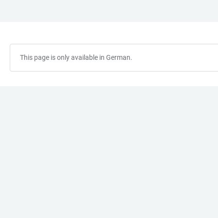
JUMP
OPEN
OPEN
ACCESSIBILITY
TO
MAIN
SEARCH
LINKS
MAIN
NAVIGATION
FORM
CONTENT
This page is only available in German.