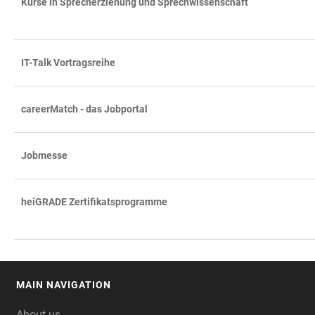
Kurse in Sprecherziehung und Sprechwissenschaft
IT-Talk Vortragsreihe
careerMatch - das Jobportal
Jobmesse
heiGRADE Zertifikatsprogramme
MAIN NAVIGATION
FOOTER
About us