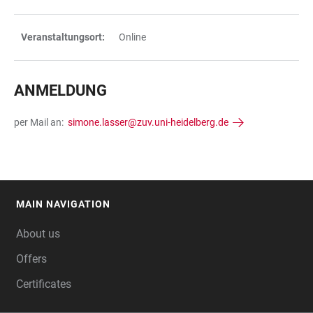
Veranstaltungsort:
Online
ANMELDUNG
per Mail an:
simone.lasser@zuv.uni-heidelberg.de
MAIN NAVIGATION
FOOTER
About us
Offers
Certificates