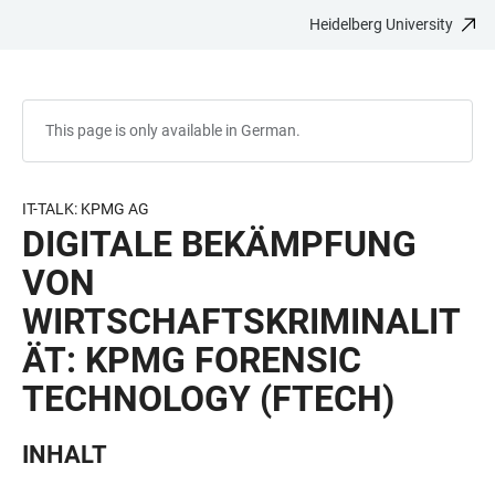
Heidelberg University
JUMP
OPEN
OPEN
ACCESSIBILITY
TO
MAIN
SEARCH
LINKS
MAIN
NAVIGATION
FORM
CONTENT
This page is only available in German.
IT-TALK: KPMG AG
DIGITALE BEKÄMPFUNG
VON
WIRTSCHAFTSKRIMINALIT
ÄT: KPMG FORENSIC
TECHNOLOGY (FTECH)
INHALT