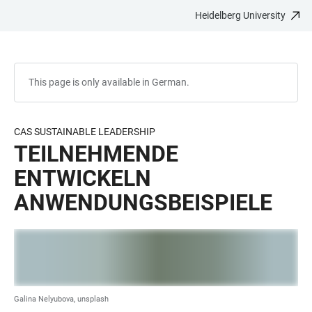
Heidelberg University
JUMP
OPEN
OPEN
ACCESSIBILITY
TO
MAIN
SEARCH
LINKS
MAIN
NAVIGATION
FORM
CONTENT
This page is only available in German.
CAS SUSTAINABLE LEADERSHIP
TEILNEHMENDE
ENTWICKELN
ANWENDUNGSBEISPIELE
Galina Nelyubova, unsplash