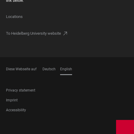
link below.
Locations
To Heidelberg University website
Diese Webseite auf
Deutsch
English
LANGUAGES
FOOTER
Privacy statement
LEGAL
Imprint
Accessibility
FOOTER
SOCIAL