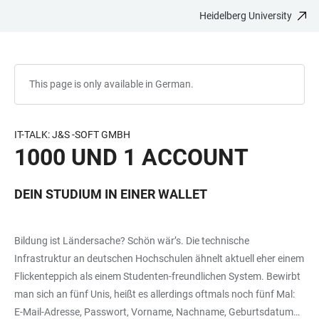
Heidelberg University
JUMP
OPEN
OPEN
ACCESSIBILITY
TO
MAIN
SEARCH
LINKS
MAIN
NAVIGATION
FORM
CONTENT
This page is only available in German.
IT-TALK: J&S -SOFT GMBH
1000 UND 1 ACCOUNT
DEIN STUDIUM IN EINER WALLET
Bildung ist Ländersache? Schön wär’s. Die technische
Infrastruktur an deutschen Hochschulen ähnelt aktuell eher einem
Flickenteppich als einem Studenten-freundlichen System. Bewirbt
man sich an fünf Unis, heißt es allerdings oftmals noch fünf Mal:
E-Mail-Adresse, Passwort, Vorname, Nachname, Geburtsdatum…