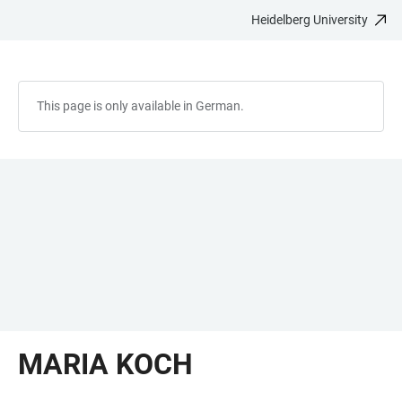
Heidelberg University
JUMP
OPEN
OPEN
ACCESSIBILITY
TO
MAIN
SEARCH
LINKS
MAIN
NAVIGATION
FORM
CONTENT
This page is only available in German.
MARIA KOCH