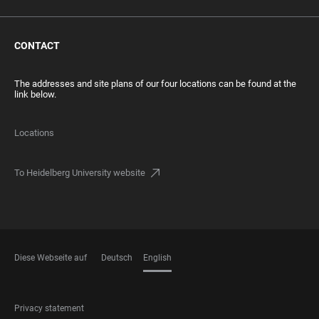
CONTACT
The addresses and site plans of our four locations can be found at the
link below.
Locations
To Heidelberg University website
Diese Webseite auf
Deutsch
English
LANGUAGES
FOOTER
Privacy statement