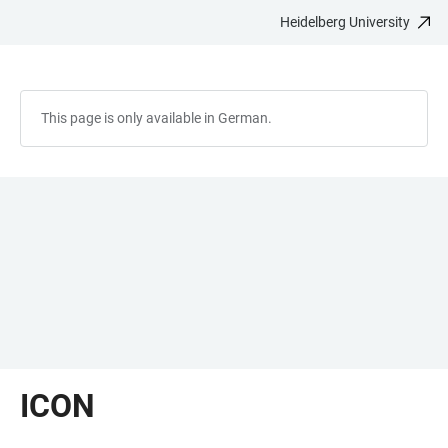
Heidelberg University
JUMP
OPEN
OPEN
ACCESSIBILITY
TO
MAIN
SEARCH
LINKS
MAIN
NAVIGATION
FORM
CONTENT
This page is only available in German.
ICON