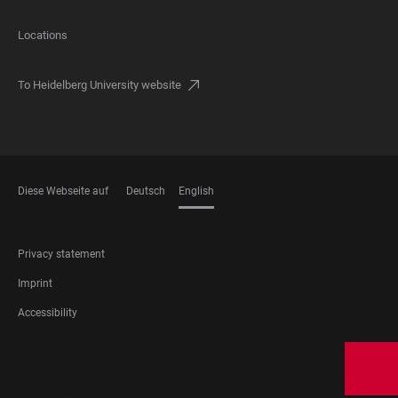
Locations
To Heidelberg University website
Diese Webseite auf
Deutsch
English
LANGUAGES
FOOTER
Privacy statement
LEGAL
Imprint
Accessibility
FOOTER
SOCIAL