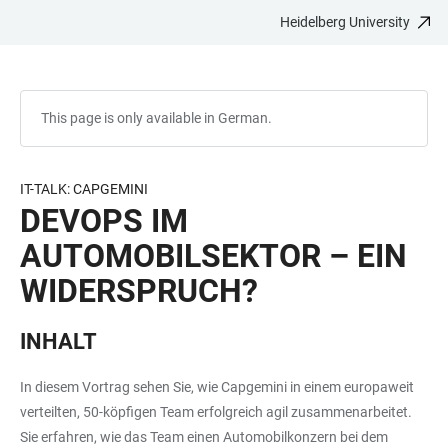
Heidelberg University
JUMP
OPEN
OPEN
ACCESSIBILITY
TO
MAIN
SEARCH
LINKS
MAIN
NAVIGATION
FORM
CONTENT
This page is only available in German.
IT-TALK: CAPGEMINI
DEVOPS IM
AUTOMOBILSEKTOR – EIN
WIDERSPRUCH?
INHALT
In diesem Vortrag sehen Sie, wie Capgemini in einem europaweit
verteilten, 50-köpfigen Team erfolgreich agil zusammenarbeitet.
Sie erfahren, wie das Team einen Automobilkonzern bei dem