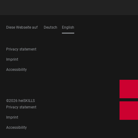
Diese Webseite auf
Deutsch
English
LANGUAGES
FOOTER
Privacy statement
LEGAL
Imprint
Accessibility
FOOTER
SOCIAL
MEDIA
©2026 heiSKILLS
FOOTER
Privacy statement
LEGAL
Imprint
Accessibility