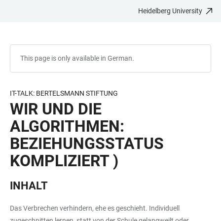
Heidelberg University
JUMP
OPEN
OPEN
ACCESSIBILITY
TO
MAIN
SEARCH
LINKS
MAIN
NAVIGATION
FORM
CONTENT
This page is only available in German.
IT-TALK: BERTELSMANN STIFTUNG
WIR UND DIE
ALGORITHMEN:
BEZIEHUNGSSTATUS
KOMPLIZIERT )
INHALT
Das Verbrechen verhindern, ehe es geschieht. Individuell
zugeschnitten lernen, statt von der Schule gelangweilt oder