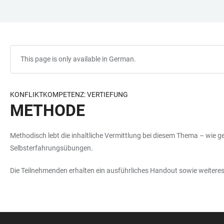
JUMP
OPEN
OPEN
ACCESSIBILITY
TO
MAIN
SEARCH
LINKS
MAIN
NAVIGATION
FORM
CONTENT
This page is only available in German.
KONFLIKTKOMPETENZ: VERTIEFUNG
METHODE
Methodisch lebt die inhaltliche Vermittlung bei diesem Thema – wie 
Selbsterfahrungsübungen.
Die Teilnehmenden erhalten ein ausführliches Handout sowie weiteres 