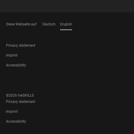
Diese Webseite auf
Deutsch
English
LANGUAGES
FOOTER
Privacy statement
LEGAL
Imprint
Accessibility
FOOTER
SOCIAL
MEDIA
©2026 heiSKILLS
FOOTER
Privacy statement
LEGAL
Imprint
Accessibility