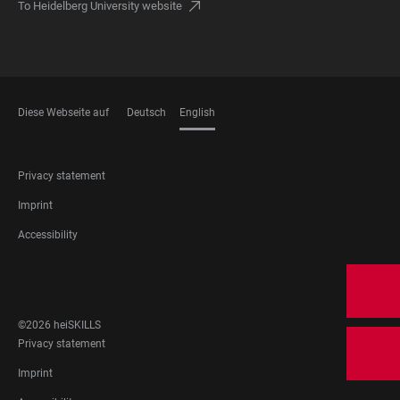
To Heidelberg University website
Diese Webseite auf
Deutsch
English
LANGUAGES
FOOTER
Privacy statement
LEGAL
Imprint
Accessibility
FOOTER
SOCIAL
MEDIA
©2026 heiSKILLS
FOOTER
Privacy statement
LEGAL
Imprint