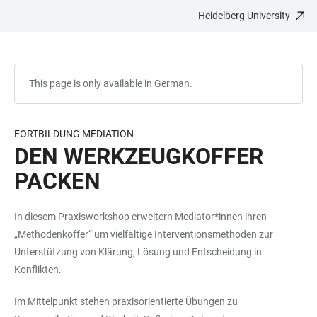
Heidelberg University
JUMP
OPEN
OPEN
ACCESSIBILITY
TO
MAIN
SEARCH
LINKS
MAIN
NAVIGATION
FORM
CONTENT
This page is only available in German.
FORTBILDUNG MEDIATION
DEN WERKZEUGKOFFER
PACKEN
In diesem Praxisworkshop erweitern Mediator*innen ihren
„Methodenkoffer“ um vielfältige Interventionsmethoden zur
Unterstützung von Klärung, Lösung und Entscheidung in
Konflikten.
Im Mittelpunkt stehen praxisorientierte Übungen zu