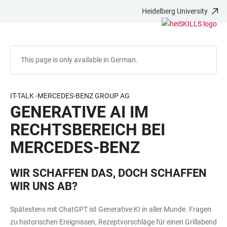
Heidelberg University
JUMP
OPEN
OPEN
ACCESSIBILITY
TO
MAIN
SEARCH
LINKS
MAIN
NAVIGATION
FORM
CONTENT
This page is only available in German.
IT-TALK -MERCEDES-BENZ GROUP AG
GENERATIVE AI IM
RECHTSBEREICH BEI
MERCEDES-BENZ
WIR SCHAFFEN DAS, DOCH SCHAFFEN
WIR UNS AB?
Spätestens mit ChatGPT ist Generative KI in aller Munde. Fragen
zu historischen Ereignissen, Rezeptvorschläge für einen Grillabend