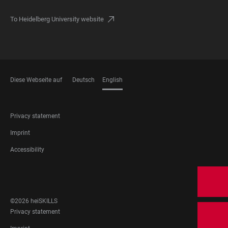
To Heidelberg University website
Diese Webseite auf
Deutsch
English
LANGUAGES
FOOTER
Privacy statement
LEGAL
Imprint
Accessibility
FOOTER
SOCIAL
MEDIA
©2026 heiSKILLS
FOOTER
Privacy statement
LEGAL