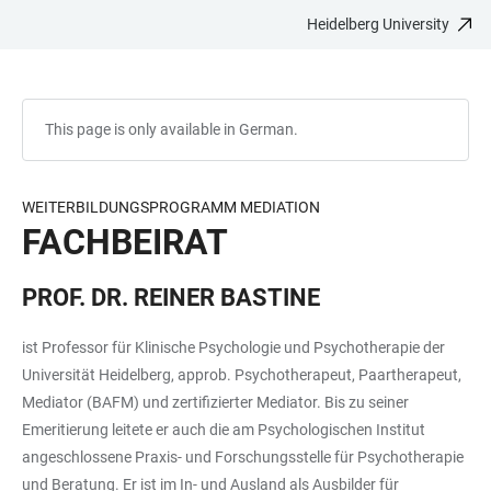
Heidelberg University
JUMP
OPEN
OPEN
ACCESSIBILITY
TO
MAIN
SEARCH
LINKS
MAIN
NAVIGATION
FORM
CONTENT
This page is only available in German.
WEITERBILDUNGSPROGRAMM MEDIATION
FACHBEIRAT
PROF. DR. REINER BASTINE
ist Professor für Klinische Psychologie und Psychotherapie der
Universität Heidelberg, approb. Psychotherapeut, Paartherapeut,
Mediator (BAFM) und zertifizierter Mediator. Bis zu seiner
Emeritierung leitete er auch die am Psychologischen Institut
angeschlossene Praxis- und Forschungsstelle für Psychotherapie
und Beratung. Er ist im In- und Ausland als Ausbilder für