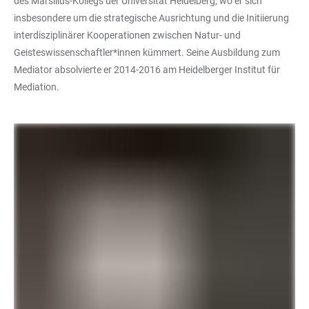
des Marsilius-Kollegs der Universität Heidelberg, wo er sich
insbesondere um die strategische Ausrichtung und die Initiierung
interdisziplinärer Kooperationen zwischen Natur- und
Geisteswissenschaftler*innen kümmert. Seine Ausbildung zum
Mediator absolvierte er 2014-2016 am Heidelberger Institut für
Mediation.