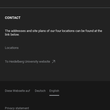
CONTACT
The addresses and site plans of our four locations can be found at the
link below.
Locations
To Heidelberg University website
Diese Webseite auf
Deutsch
English
LANGUAGES
FOOTER
Privacy statement