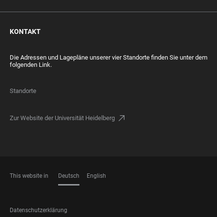
KONTAKT
Die Adressen und Lagepläne unserer vier Standorte finden Sie unter dem
folgenden Link.
Standorte
Zur Website der Universität Heidelberg
This website in
Deutsch
English
SPRACHEN
FOOTER
Datenschutzerklärung