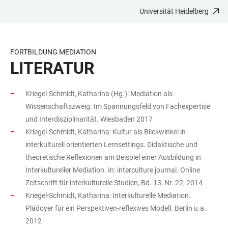
Universität Heidelberg
ZUM
HAUPTNAVIGATION
WEBSEITENSUCHE
LINKS
HAUPTINHALT
ÖFFNEN
ÖFFNEN
ZUR
BARRIEREFREIHEIT
FORTBILDUNG MEDIATION
LITERATUR
Kriegel-Schmidt, Katharina (Hg.): Mediation als
Wissenschaftszweig. Im Spannungsfeld von Fachexpertise
und Interdisziplinarität. Wiesbaden 2017
Kriegel-Schmidt, Katharina: Kultur als Blickwinkel in
interkulturell orientierten Lernsettings. Didaktische und
theoretische Reflexionen am Beispiel einer Ausbildung in
Interkultureller Mediation. In: interculture journal. Online
Zeitschrift für interkulturelle Studien, Bd. 13, Nr. 22, 2014
Kriegel-Schmidt, Katharina: Interkulturelle Mediation.
Plädoyer für ein Perspektiven-reflexives Modell. Berlin u.a.
2012