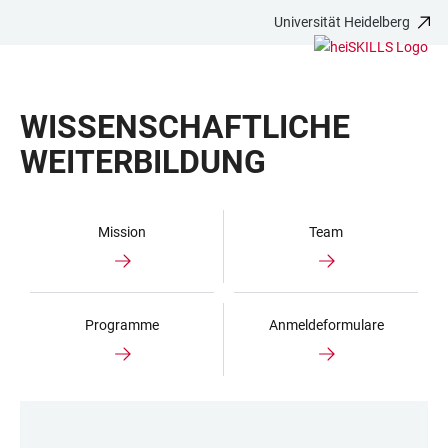
Universität Heidelberg
ZUM
HAUPTNAVIGATION
WEBSEITENSUCHE
LINKS
HAUPTINHALT
ÖFFNEN
ÖFFNEN
ZUR
BARRIEREFREIHEIT
WISSENSCHAFTLICHE
WEITERBILDUNG
Mission
Team
Programme
Anmeldeformulare