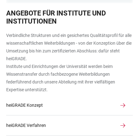
Riesenrad
ANGEBOTE FÜR INSTITUTE UND
mit
INSTITUTIONEN
roten,
grünen,
Verbindliche Strukturen und ein gesichertes Qualitätsprofil für alle
gelben
wissenschaftlichen Weiterbildungen - von der Konzeption über die
und
Umsetzung bis hin zum zertifizierten Abschluss: dafür steht
blauen
heiGRADE.
Kabinen
Institute und Einrichtungen der Universität werden beim
Wissenstransfer durch fachbezogene Weiterbildungen
federführend durch unsere Abteilung mit ihrer vielfältigen
Expertise unterstützt.
heiGRADE Konzept
heiGRADE Verfahren