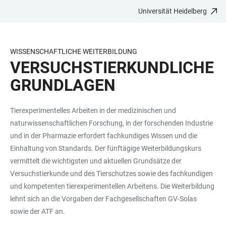
Universität Heidelberg
ZUM
HAUPTNAVIGATION
WEBSEITENSUCHE
LINKS
HAUPTINHALT
ÖFFNEN
ÖFFNEN
ZUR
BARRIEREFREIHEIT
WISSENSCHAFTLICHE WEITERBILDUNG
VERSUCHSTIERKUNDLICHE
GRUNDLAGEN
Tierexperimentelles Arbeiten in der medizinischen und
naturwissenschaftlichen Forschung, in der forschenden Industrie
und in der Pharmazie erfordert fachkundiges Wissen und die
Einhaltung von Standards. Der fünftägige Weiterbildungskurs
vermittelt die wichtigsten und aktuellen Grundsätze der
Versuchstierkunde und des Tierschutzes sowie des fachkundigen
und kompetenten tierexperimentellen Arbeitens. Die Weiterbildung
lehnt sich an die Vorgaben der Fachgesellschaften GV-Solas
sowie der ATF an.