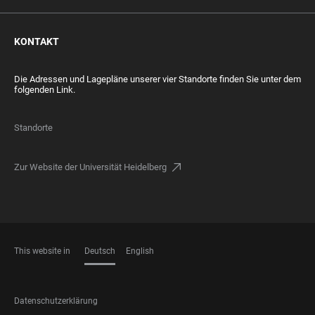
KONTAKT
Die Adressen und Lagepläne unserer vier Standorte finden Sie unter dem
folgenden Link.
Standorte
Zur Website der Universität Heidelberg
This website in
Deutsch
English
SPRACHEN
FOOTER
Datenschutzerklärung