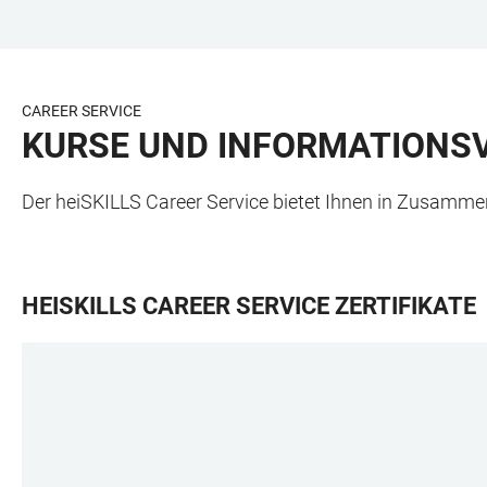
ZUM
HAUPTNAVIGATION
WEBSEITENSUCHE
LINKS
HAUPTINHALT
ÖFFNEN
ÖFFNEN
ZUR
BARRIEREFREIHEIT
CAREER SERVICE
KURSE UND INFORMATIONS
Der heiSKILLS Career Service bietet Ihnen in Zusamme
HEISKILLS CAREER SERVICE ZERTIFIKATE