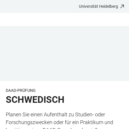
Universität Heidelberg
ZUM
HAUPTNAVIGATION
WEBSEITENSUCHE
LINKS
HAUPTINHALT
ÖFFNEN
ÖFFNEN
ZUR
BARRIEREFREIHEIT
DAAD-PRÜFUNG
SCHWEDISCH
Planen Sie einen Aufenthalt zu Studien- oder
Forschungszwecken oder für ein Praktikum und