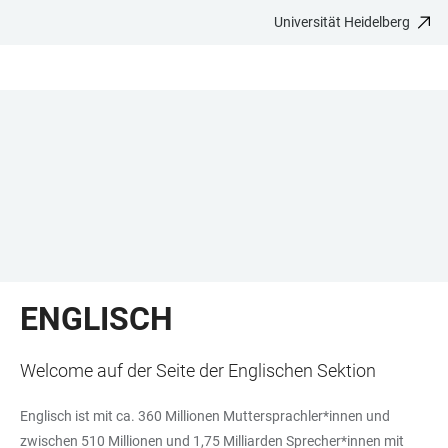
Universität Heidelberg
ZUM
HAUPTNAVIGATION
WEBSEITENSUCHE
LINKS
HAUPTINHALT
ÖFFNEN
ÖFFNEN
ZUR
BARRIEREFREIHEIT
ENGLISCH
Welcome auf der Seite der Englischen Sektion
Englisch ist mit ca. 360 Millionen Muttersprachler*innen und
zwischen 510 Millionen und 1,75 Milliarden Sprecher*innen mit