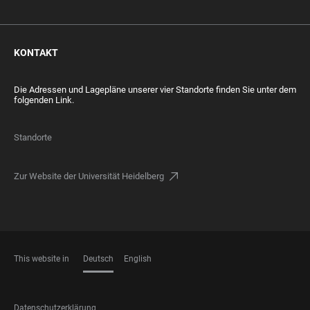
KONTAKT
Die Adressen und Lagepläne unserer vier Standorte finden Sie unter dem
folgenden Link.
Standorte
Zur Website der Universität Heidelberg
This website in
Deutsch
English
SPRACHEN
FOOTER
Datenschutzerklärung