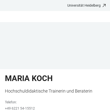
Universität Heidelberg
ZUM
HAUPTNAVIGATION
WEBSEITENSUCHE
LINKS
HAUPTINHALT
ÖFFNEN
ÖFFNEN
ZUR
BARRIEREFREIHEIT
MARIA KOCH
Hochschuldidaktische Trainerin und Beraterin
Telefon:
+49 6221 54-15512