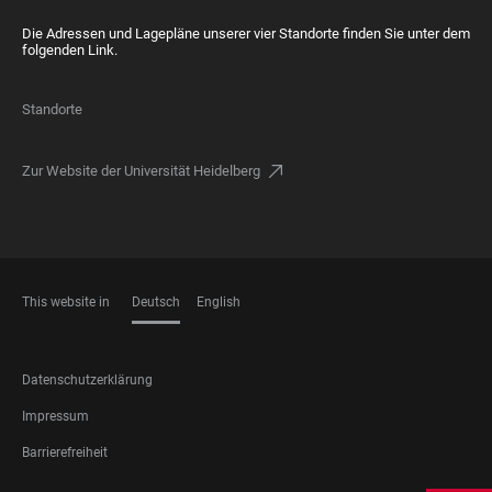
Die Adressen und Lagepläne unserer vier Standorte finden Sie unter dem
folgenden Link.
Standorte
Zur Website der Universität Heidelberg
This website in
Deutsch
English
SPRACHEN
FOOTER
Datenschutzerklärung
LEGAL
Impressum
Barrierefreiheit