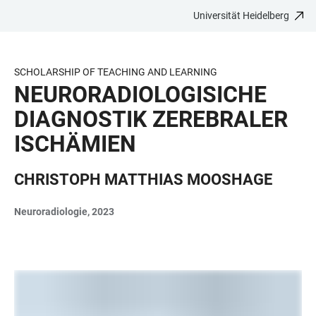
Universität Heidelberg
ZUM
HAUPTNAVIGATION
WEBSEITENSUCHE
LINKS
HAUPTINHALT
ÖFFNEN
ÖFFNEN
ZUR
BARRIEREFREIHEIT
SCHOLARSHIP OF TEACHING AND LEARNING
NEURORADIOLOGISICHE
DIAGNOSTIK ZEREBRALER
ISCHÄMIEN
CHRISTOPH MATTHIAS MOOSHAGE
Neuroradiologie, 2023