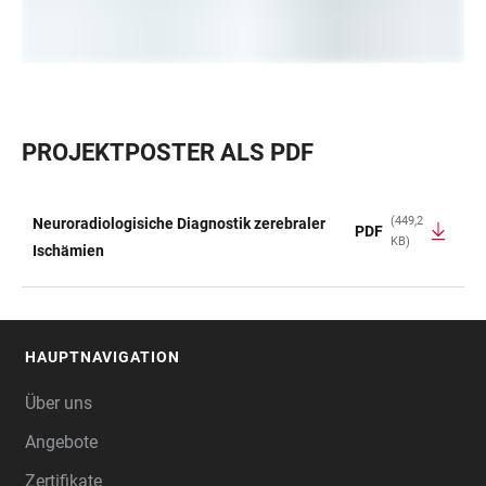
PROJEKTPOSTER ALS PDF
(449,2
Neuroradiologisiche Diagnostik zerebraler
PDF
KB)
TABELLE
Ischämien
HAUPTNAVIGATION
FOOTER
Über uns
Angebote
Zertifikate