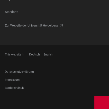
Standorte
Zur Website der Universität Heidelberg
This website in
Deutsch
English
SPRACHEN
FOOTER
Datenschutzerklärung
LEGAL
Impressum
Barrierefreiheit
FOOTER
SOCIAL