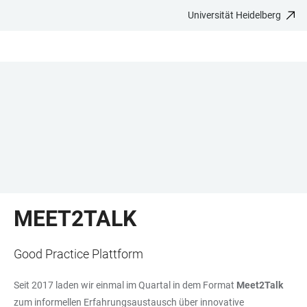
Universität Heidelberg
ZUM
HAUPTNAVIGATION
WEBSEITENSUCHE
LINKS
HAUPTINHALT
ÖFFNEN
ÖFFNEN
ZUR
BARRIEREFREIHEIT
MEET2TALK
Good Practice Plattform
Seit 2017 laden wir einmal im Quartal in dem Format
Meet2Talk
zum informellen Erfahrungsaustausch über innovative