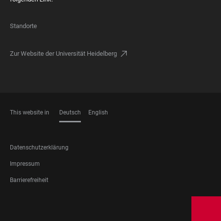
Standorte
Zur Website der Universität Heidelberg
This website in
Deutsch
English
SPRACHEN
FOOTER
Datenschutzerklärung
LEGAL
Impressum
Barrierefreiheit
FOOTER
SOCIAL