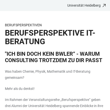
Universität Heidelberg
ZUM
HAUPTNAVIGATION
WEBSEITENSUCHE
LINKS
HAUPTINHALT
ÖFFNEN
ÖFFNEN
ZUR
BARRIEREFREIHEIT
BERUFSPERSPEKTIVEN
BERUFSPERSPEKTIVE IT-
BERATUNG
"ICH BIN DOCH KEIN BWLER“ - WARUM
CONSULTING TROTZDEM ZU DIR PASST
Was haben Chemie, Physik, Mathematik und IT-Beratung
gemeinsam?
Mehr als du denkst!
Im Rahmen der Veranstaltungsreihe „Berufsperspektive“ geben
drei Alumni der Universität Heidelberg spannende Einblicke in ihre