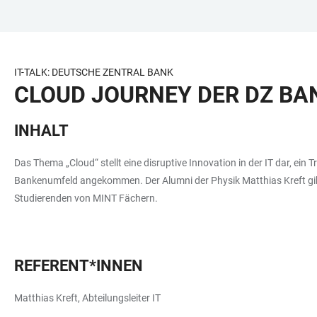
ZUM
HAUPTNAVIGATION
WEBSEITENSUCHE
LINKS
HAUPTINHALT
ÖFFNEN
ÖFFNEN
ZUR
BARRIEREFREIHEIT
IT-TALK: DEUTSCHE ZENTRAL BANK
CLOUD JOURNEY DER DZ BA
INHALT
Das Thema „Cloud“ stellt eine disruptive Innovation in der IT dar, ein
Bankenumfeld angekommen. Der Alumni der Physik Matthias Kreft gibt 
Studierenden von MINT Fächern.
REFERENT*INNEN
Matthias Kreft, Abteilungsleiter IT