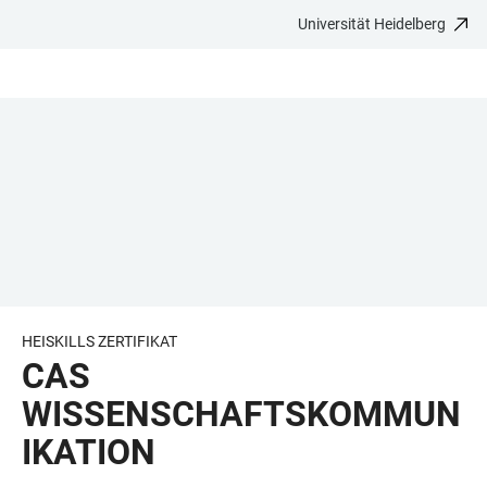
Universität Heidelberg
ZUM
HAUPTNAVIGATION
WEBSEITENSUCHE
LINKS
HAUPTINHALT
ÖFFNEN
ÖFFNEN
ZUR
BARRIEREFREIHEIT
HEISKILLS ZERTIFIKAT
CAS
WISSENSCHAFTSKOMMUN
IKATION