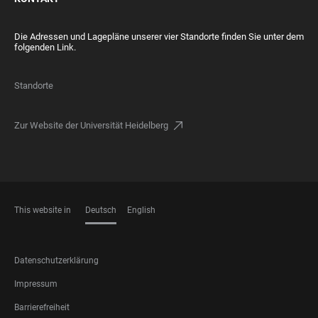
Die Adressen und Lagepläne unserer vier Standorte finden Sie unter dem
folgenden Link.
Standorte
Zur Website der Universität Heidelberg
This website in
Deutsch
English
SPRACHEN
FOOTER
Datenschutzerklärung
LEGAL
Impressum
Barrierefreiheit