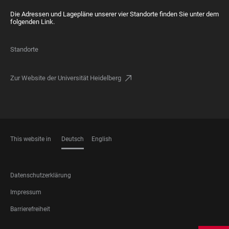
Die Adressen und Lagepläne unserer vier Standorte finden Sie unter dem
folgenden Link.
Standorte
Zur Website der Universität Heidelberg
This website in
Deutsch
English
SPRACHEN
FOOTER
Datenschutzerklärung
LEGAL
Impressum
Barrierefreiheit