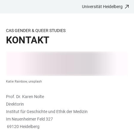
Universität Heidelberg
ZUM
HAUPTNAVIGATION
WEBSEITENSUCHE
LINKS
HAUPTINHALT
ÖFFNEN
ÖFFNEN
ZUR
BARRIEREFREIHEIT
CAS GENDER & QUEER STUDIES
KONTAKT
Katie Rainbow, unsplash
Prof. Dr. Karen Nolte
Direktorin
Institut für Geschichte und Ethik der Medizin
Im Neuenheimer Feld 327
69120 Heidelberg