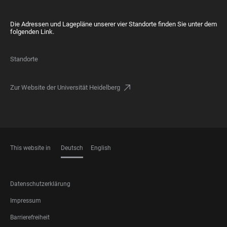
Die Adressen und Lagepläne unserer vier Standorte finden Sie unter dem
folgenden Link.
Standorte
Zur Website der Universität Heidelberg
This website in
Deutsch
English
SPRACHEN
FOOTER
Datenschutzerklärung
LEGAL
Impressum
Barrierefreiheit