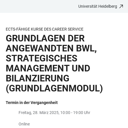
Universität Heidelberg
ZUM
HAUPTNAVIGATION
WEBSEITENSUCHE
LINKS
HAUPTINHALT
ÖFFNEN
ÖFFNEN
ZUR
BARRIEREFREIHEIT
ECTS-FÄHIGE KURSE DES CAREER SERVICE
GRUNDLAGEN DER
ANGEWANDTEN BWL,
STRATEGISCHES
MANAGEMENT UND
BILANZIERUNG
(GRUNDLAGENMODUL)
Termin in der Vergangenheit
Freitag, 28. März 2025, 10:00 - 19:00 Uhr
Online