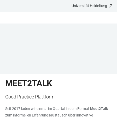
Universität Heidelberg
ZUM
HAUPTNAVIGATION
WEBSEITENSUCHE
LINKS
HAUPTINHALT
ÖFFNEN
ÖFFNEN
ZUR
BARRIEREFREIHEIT
MEET2TALK
Good Practice Plattform
Seit 2017 laden wir einmal im Quartal in dem Format
Meet2Talk
zum informellen Erfahrungsaustausch über innovative