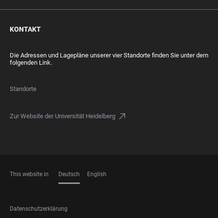
KONTAKT
Die Adressen und Lagepläne unserer vier Standorte finden Sie unter dem
folgenden Link.
Standorte
Zur Website der Universität Heidelberg
This website in
Deutsch
English
SPRACHEN
FOOTER
Datenschutzerklärung