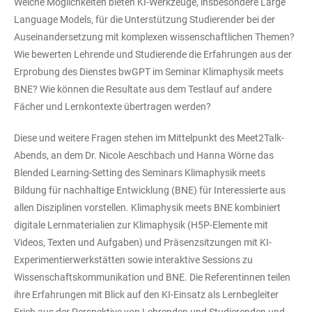
Welche Möglichkeiten bieten KI-Werkzeuge, insbesondere Large
Language Models, für die Unterstützung Studierender bei der
Auseinandersetzung mit komplexen wissenschaftlichen Themen?
Wie bewerten Lehrende und Studierende die Erfahrungen aus der
Erprobung des Dienstes bwGPT im Seminar Klimaphysik meets
BNE? Wie können die Resultate aus dem Testlauf auf andere
Fächer und Lernkontexte übertragen werden?
Diese und weitere Fragen stehen im Mittelpunkt des Meet2Talk-
Abends, an dem Dr. Nicole Aeschbach und Hanna Wörne das
Blended Learning-Setting des Seminars Klimaphysik meets
Bildung für nachhaltige Entwicklung (BNE) für Interessierte aus
allen Disziplinen vorstellen. Klimaphysik meets BNE kombiniert
digitale Lernmaterialien zur Klimaphysik (H5P-Elemente mit
Videos, Texten und Aufgaben) und Präsenzsitzungen mit KI-
Experimentierwerkstätten sowie interaktive Sessions zu
Wissenschaftskommunikation und BNE. Die Referentinnen teilen
ihre Erfahrungen mit Blick auf den KI-Einsatz als Lernbegleiter
Erich aus der Perspektive von Lehrenden und Studierenden und