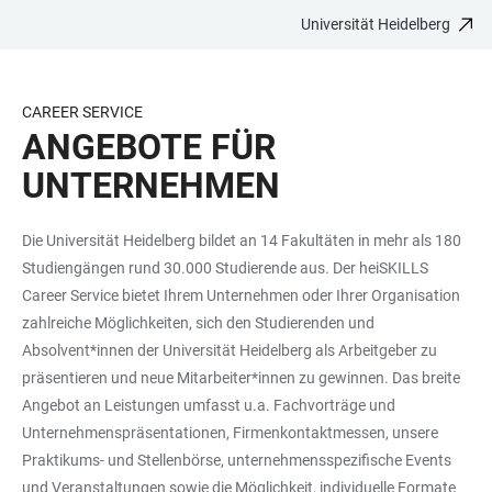
Universität Heidelberg
ZUM
HAUPTNAVIGATION
WEBSEITENSUCHE
LINKS
HAUPTINHALT
ÖFFNEN
ÖFFNEN
ZUR
BARRIEREFREIHEIT
CAREER SERVICE
ANGEBOTE FÜR
UNTERNEHMEN
Die Universität Heidelberg bildet an 14 Fakultäten in mehr als 180
Studiengängen rund 30.000 Studierende aus. Der heiSKILLS
Career Service bietet Ihrem Unternehmen oder Ihrer Organisation
zahlreiche Möglichkeiten, sich den Studierenden und
Absolvent*innen der Universität Heidelberg als Arbeitgeber zu
präsentieren und neue Mitarbeiter*innen zu gewinnen. Das breite
Angebot an Leistungen umfasst u.a. Fachvorträge und
Unternehmenspräsentationen, Firmenkontaktmessen, unsere
Praktikums- und Stellenbörse, unternehmensspezifische Events
und Veranstaltungen sowie die Möglichkeit, individuelle Formate