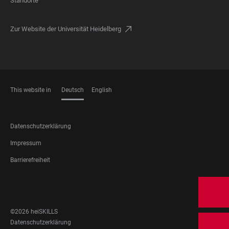
Standorte
Zur Website der Universität Heidelberg
This website in
Deutsch
English
SPRACHEN
FOOTER
Datenschutzerklärung
LEGAL
Impressum
Barrierefreiheit
FOOTER
SOCIAL
MEDIA
©2026 heiSKILLS
FOOTER
Datenschutzerklärung