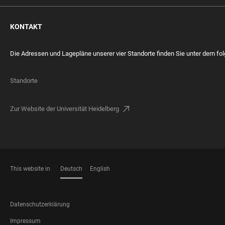
KONTAKT
Die Adressen und Lagepläne unserer vier Standorte finden Sie unter dem fo
Standorte
Zur Website der Universität Heidelberg
This website in
Deutsch
English
SPRACHEN
FOOTER
Datenschutzerklärung
LEGAL
Impressum