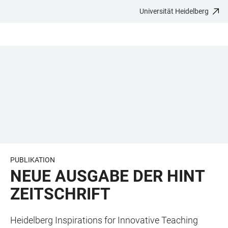
Universität Heidelberg
ZUM
HAUPTNAVIGATION
WEBSEITENSUCHE
LINKS
HAUPTINHALT
ÖFFNEN
ÖFFNEN
ZUR
BARRIEREFREIHEIT
PUBLIKATION
NEUE AUSGABE DER HINT
ZEITSCHRIFT
Heidelberg Inspirations for Innovative Teaching