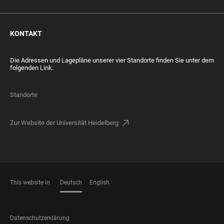
KONTAKT
Die Adressen und Lagepläne unserer vier Standorte finden Sie unter dem
folgenden Link.
Standorte
Zur Website der Universität Heidelberg
This website in
Deutsch
English
SPRACHEN
FOOTER
Datenschutzerklärung