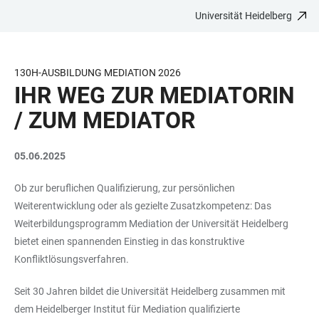
Universität Heidelberg
ZUM
HAUPTNAVIGATION
WEBSEITENSUCHE
LINKS
HAUPTINHALT
ÖFFNEN
ÖFFNEN
ZUR
BARRIEREFREIHEIT
130H-AUSBILDUNG MEDIATION 2026
IHR WEG ZUR MEDIATORIN
/ ZUM MEDIATOR
05.06.2025
Ob zur beruflichen Qualifizierung, zur persönlichen
Weiterentwicklung oder als gezielte Zusatzkompetenz: Das
Weiterbildungsprogramm Mediation der Universität Heidelberg
bietet einen spannenden Einstieg in das konstruktive
Konfliktlösungsverfahren.
Seit 30 Jahren bildet die Universität Heidelberg zusammen mit
dem Heidelberger Institut für Mediation qualifizierte