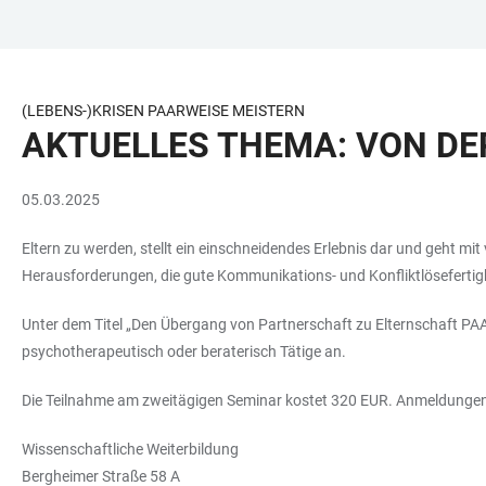
ZUM
HAUPTNAVIGATION
WEBSEITENSUCHE
LINKS
HAUPTINHALT
ÖFFNEN
ÖFFNEN
ZUR
BARRIEREFREIHEIT
(LEBENS-)KRISEN PAARWEISE MEISTERN
AKTUELLES THEMA: VON D
05.03.2025
Eltern zu werden, stellt ein einschneidendes Erlebnis dar und geht mi
Herausforderungen, die gute Kommunikations- und Konfliktlösefertig
Unter dem Titel „Den Übergang von Partnerschaft zu Elternschaft PAA
psychotherapeutisch oder beraterisch Tätige an.
Die Teilnahme am zweitägigen Seminar kostet 320 EUR. Anmeldungen r
Wissenschaftliche Weiterbildung
Bergheimer Straße 58 A