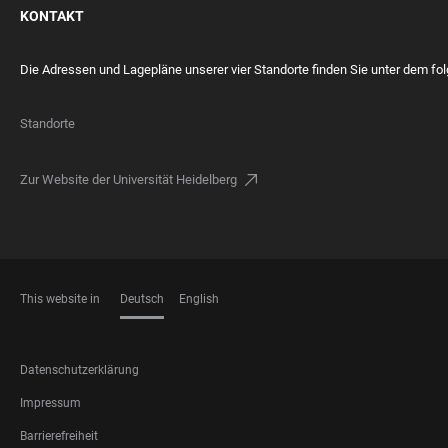
KONTAKT
Die Adressen und Lagepläne unserer vier Standorte finden Sie unter dem fo
Standorte
Zur Website der Universität Heidelberg
This website in
Deutsch
English
SPRACHEN
FOOTER
Datenschutzerklärung
LEGAL
Impressum
Barrierefreiheit