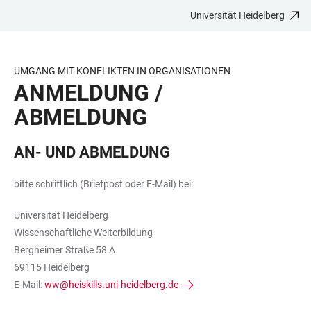
Universität Heidelberg
ZUM
HAUPTNAVIGATION
WEBSEITENSUCHE
LINKS
HAUPTINHALT
ÖFFNEN
ÖFFNEN
ZUR
BARRIEREFREIHEIT
UMGANG MIT KONFLIKTEN IN ORGANISATIONEN
ANMELDUNG /
ABMELDUNG
AN- UND ABMELDUNG
bitte schriftlich (Briefpost oder E-Mail) bei:
Universität Heidelberg
Wissenschaftliche Weiterbildung
Bergheimer Straße 58 A
69115 Heidelberg
E-Mail:
ww@heiskills.uni-heidelberg.de