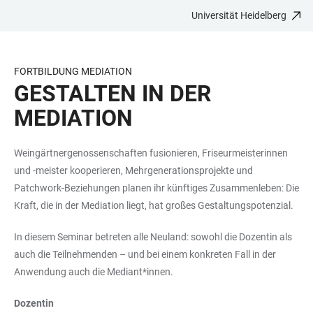
Universität Heidelberg
ZUM
HAUPTNAVIGATION
WEBSEITENSUCHE
LINKS
HAUPTINHALT
ÖFFNEN
ÖFFNEN
ZUR
BARRIEREFREIHEIT
FORTBILDUNG MEDIATION
GESTALTEN IN DER
MEDIATION
Weingärtnergenossenschaften fusionieren, Friseurmeisterinnen
und -meister kooperieren, Mehrgenerationsprojekte und
Patchwork-Beziehungen planen ihr künftiges Zusammenleben: Die
Kraft, die in der Mediation liegt, hat großes Gestaltungspotenzial.
In diesem Seminar betreten alle Neuland: sowohl die Dozentin als
auch die Teilnehmenden – und bei einem konkreten Fall in der
Anwendung auch die Mediant*innen.
Dozentin