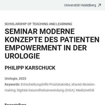
Universität Heidelberg
ZUM
HAUPTNAVIGATION
WEBSEITENSUCHE
LINKS
HAUPTINHALT
ÖFFNEN
ÖFFNEN
ZUR
BARRIEREFREIHEIT
SCHOLARSHIP OF TEACHING AND LEARNING
SEMINAR MODERNE
KONZEPTE DES PATIENTEN
EMPOWERMENT IN DER
UROLOGIE
PHILIPP KARSCHUCK
Urologie, 2025
Keywords:
Entscheidungshilfe Prostatakrebs; shared decision-
making; Digitale Gesundheitsanwendung (DIGA); Medizinethik