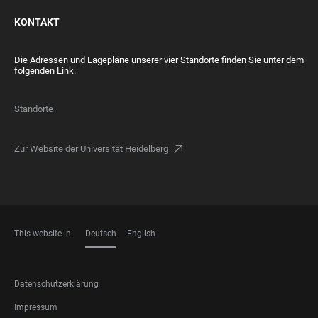
KONTAKT
Die Adressen und Lagepläne unserer vier Standorte finden Sie unter dem
folgenden Link.
Standorte
Zur Website der Universität Heidelberg
This website in
Deutsch
English
SPRACHEN
FOOTER
Datenschutzerklärung
LEGAL
Impressum