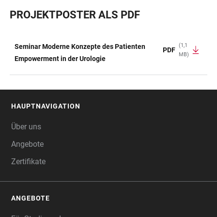
PROJEKTPOSTER ALS PDF
(1,1
Seminar Moderne Konzepte des Patienten
PDF
MB)
TABELLE
Empowerment in der Urologie
HAUPTNAVIGATION
FOOTER
Über uns
Angebote
Zertifikate
ANGEBOTE