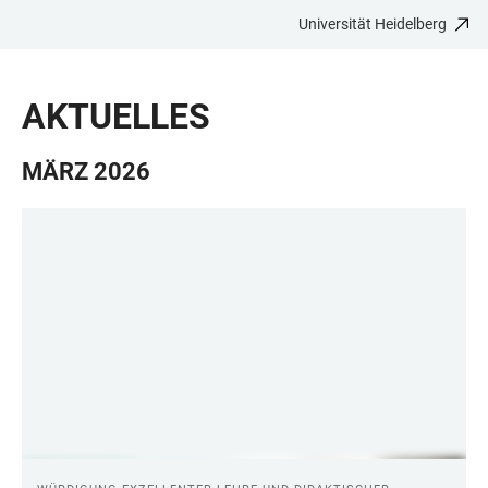
Universität Heidelberg
ZUM
HAUPTNAVIGATION
WEBSEITENSUCHE
LINKS
HAUPTINHALT
ÖFFNEN
ÖFFNEN
ZUR
AKTUELLES
BARRIEREFREIHEIT
MÄRZ 2026
AKTUELLES