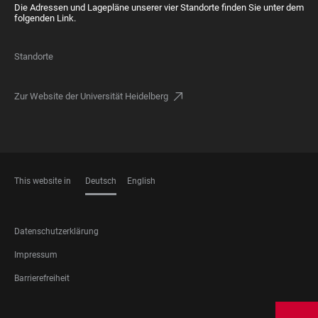
Die Adressen und Lagepläne unserer vier Standorte finden Sie unter dem
folgenden Link.
Standorte
Zur Website der Universität Heidelberg
This website in
Deutsch
English
SPRACHEN
FOOTER
Datenschutzerklärung
LEGAL
Impressum
Barrierefreiheit
FOOTER