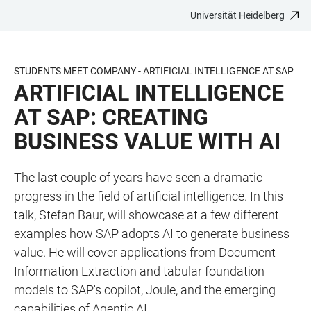
Universität Heidelberg
ZUM
HAUPTNAVIGATION
WEBSEITENSUCHE
LINKS
HAUPTINHALT
ÖFFNEN
ÖFFNEN
ZUR
BARRIEREFREIHEIT
STUDENTS MEET COMPANY - ARTIFICIAL INTELLIGENCE AT SAP
ARTIFICIAL INTELLIGENCE
AT SAP: CREATING
BUSINESS VALUE WITH AI
The last couple of years have seen a dramatic
progress in the field of artificial intelligence. In this
talk, Stefan Baur, will showcase at a few different
examples how SAP adopts AI to generate business
value. He will cover applications from Document
Information Extraction and tabular foundation
models to SAP's copilot, Joule, and the emerging
capabilities of Agentic AI.