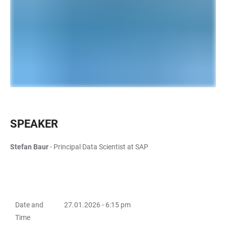
SPEAKER
Stefan Baur
- Principal Data Scientist at SAP
Date and
27.01.2026 - 6:15 pm
TABELLE
Time