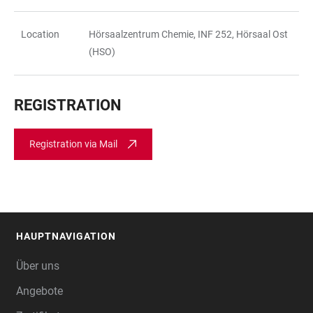
Location
Hörsaalzentrum Chemie, INF 252, Hörsaal Ost
(HSO)
REGISTRATION
Registration via Mail
HAUPTNAVIGATION
FOOTER
Über uns
Angebote